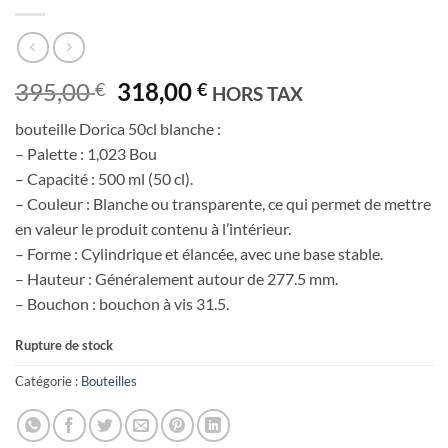
Le
Le
395,00
318,00
€
€
HORS TAX
prix
prix
bouteille Dorica 50cl blanche :
initial
actuel
– Palette : 1,023 Bou
était :
est :
– Capacité : 500 ml (50 cl).
395,00 €.
318,00 €.
– Couleur : Blanche ou transparente, ce qui permet de mettre
en valeur le produit contenu à l’intérieur.
– Forme : Cylindrique et élancée, avec une base stable.
– Hauteur : Généralement autour de 277.5 mm.
– Bouchon : bouchon à vis 31.5.
Rupture de stock
Catégorie :
Bouteilles