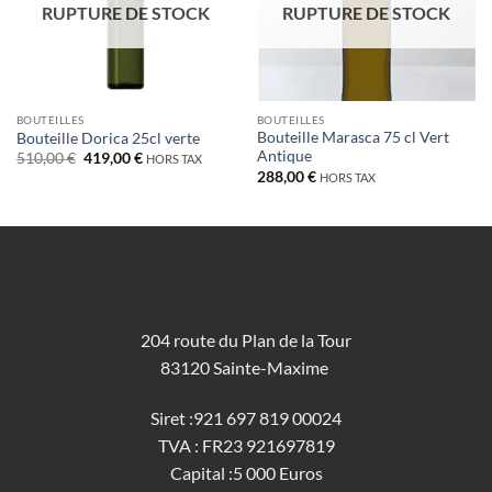
RUPTURE DE STOCK
RUPTURE DE STOCK
BOUTEILLES
BOUTEILLES
Bouteille Marasca 75 cl Vert
Bouteille Dorica 25cl verte
Antique
Le
Le
510,00
€
419,00
€
HORS TAX
prix
prix
288,00
€
HORS TAX
initial
actuel
était :
est :
510,00 €.
419,00 €.
204 route du Plan de la Tour
83120 Sainte-Maxime
Siret :921 697 819 00024
TVA : FR23 921697819
Capital :5 000 Euros