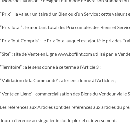
“Mode de Livraison” : désigne tout mode de livraison standard ou
“Prix” : la valeur unitaire d’un Bien ou d’un Service ; cette valeur 
“Prix Total” : le montant total des Prix cumulés des Biens et Serv
“Prix Tout Compris” : le Prix Total auquel est ajouté le prix des Fr
“Site” : site de Vente en Ligne www.boflint.com utilisé par le Vend
“Territoire” : a le sens donné à ce terme à l’Article 3 ;
“Validation de la Commande” : a le sens donné à l’Article 5 ;
“Vente en Ligne” : commercialisation des Biens du Vendeur via le Si
Les références aux Articles sont des références aux articles du pré
Toute référence au singulier inclut le pluriel et inversement.