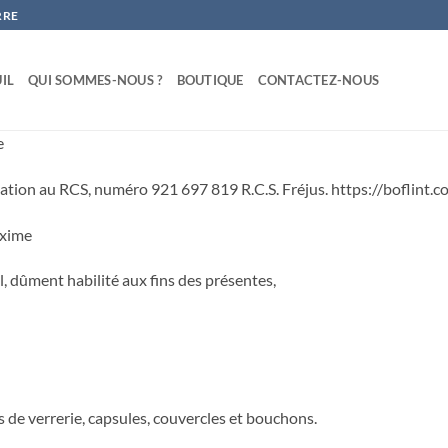
RRE
IL
QUI SOMMES-NOUS ?
BOUTIQUE
CONTACTEZ-NOUS
e
ation au RCS, numéro 921 697 819 R.C.S. Fréjus. https://boflint.co
axime
 dûment habilité aux fins des présentes,
es de verrerie, capsules, couvercles et bouchons.